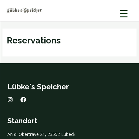
Zum
Inhalt
springen
Reservations
Lübke's Speicher
I
F
n
a
s
c
t
e
Standort
a
b
g
o
r
o
An d. Obertrave 21, 23552 Lübeck
a
k